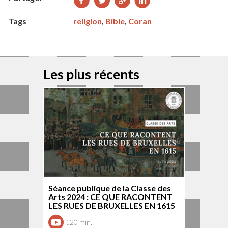
sur
sur
sur
sur
Tags
religion
,
Bible
,
Coran
Facebook
Twitter
Google+
LinkedIn
Les plus récents
Séance publique de la Classe des
Arts 2024 : CE QUE RACONTENT
LES RUES DE BRUXELLES EN 1615
120 min.