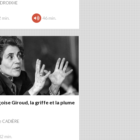
l DROIXHE
2 min.
46 min.
oise Giroud, la griffe et la plume
ne CADIÈRE
82 min.