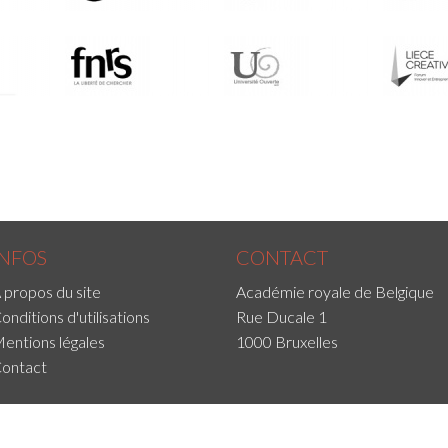
INFOS
CONTACT
 propos du site
Académie royale de Belgique
onditions d'utilisations
Rue Ducale 1
entions légales
1000 Bruxelles
ontact