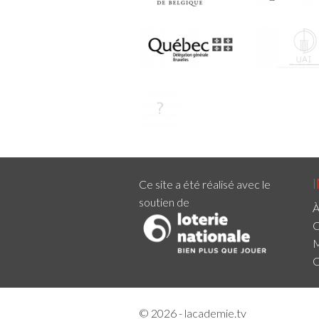
Ce site a été réalisé avec le
soutien de
À
C
M
C
© 2026 - lacademie.tv