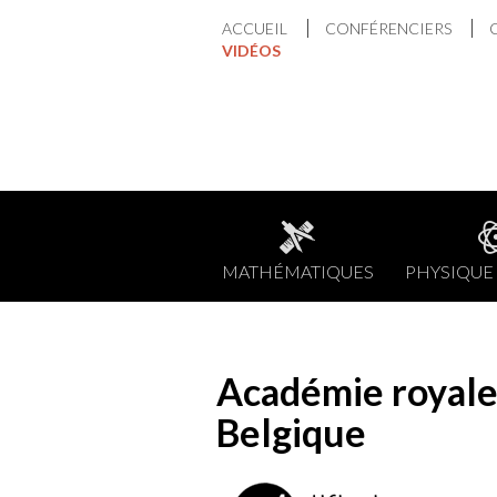
Aller
ACCUEIL
CONFÉRENCIERS
au
VIDÉOS
contenu
MATHÉMATIQUES
PHYSIQUE 
Académie royale 
Belgique