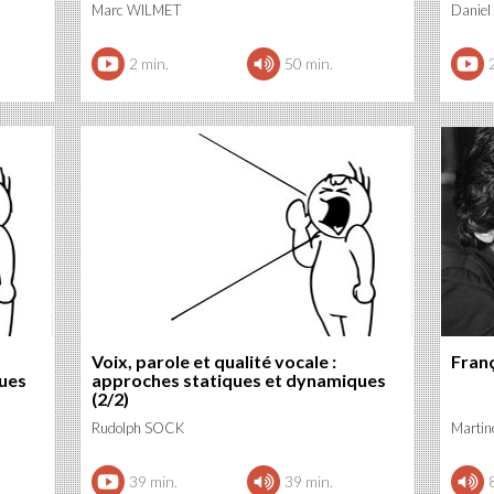
Marc WILMET
Danie
2 min.
50 min.
Voix, parole et qualité vocale :
Franç
ues
approches statiques et dynamiques
(2/2)
Rudolph SOCK
Marti
39 min.
39 min.