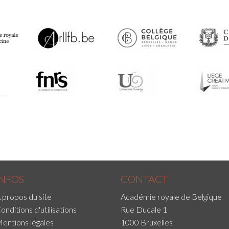
INFOS
CONTACT
 propos du site
Académie royale de Belgique
onditions d'utilisations
Rue Ducale 1
entions légales
1000 Bruxelles