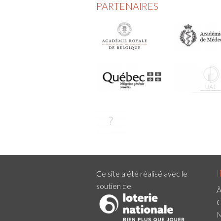
PARTENAIRES
Ce site a été réalisé avec le
soutien de
À
C
M