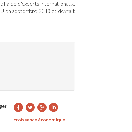
 l'aide d'experts internationaux,
U en septembre 2013 et devrait
Partager
Partager
Partager
Partager
ger
sur
sur
sur
sur
croissance économique
Facebook
Twitter
Google+
LinkedIn