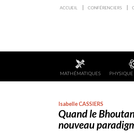
Aller
ACCUEIL
CONFÉRENCIERS
au
contenu
MATHÉMATIQUES
PHYSIQUE 
Isabelle CASSIERS
Quand le Bhoutan 
nouveau paradig