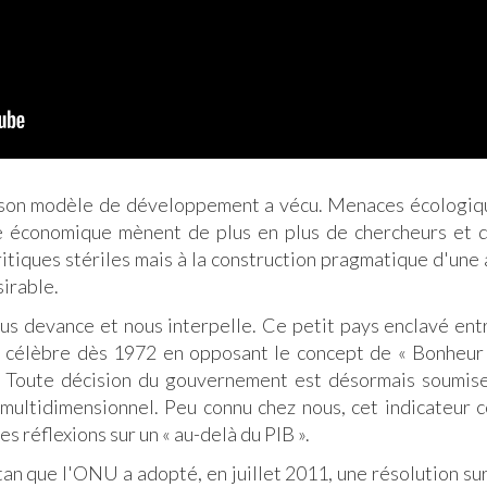
 son modèle de développement a vécu. Menaces écologiqu
nce économique mènent de plus en plus de chercheurs et
critiques stériles mais à la construction pragmatique d'une 
irable.
us devance et nous interpelle. Ce petit pays enclavé ent
ndu célèbre dès 1972 en opposant le concept de « Bonheur 
. Toute décision du gouvernement est désormais soumise
 multidimensionnel. Peu connu chez nous, cet indicateur 
s réflexions sur un « au-delà du PIB ».
utan que l'ONU a adopté, en juillet 2011, une résolution su