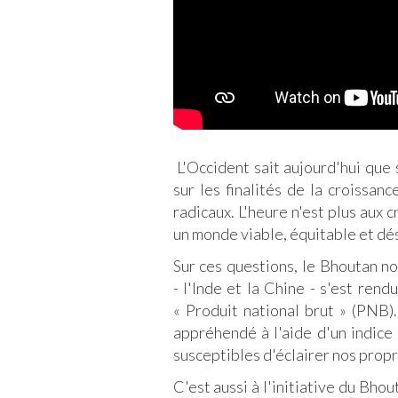
L'Occident sait aujourd'hui que
sur les finalités de la croissa
radicaux. L'heure n'est plus aux 
un monde viable, équitable et dés
Sur ces questions, le Bhoutan no
- l'Inde et la Chine - s'est re
« Produit national brut » (PNB)
appréhendé à l'aide d'un indice
susceptibles d'éclairer nos propre
C'est aussi à l'initiative du Bho