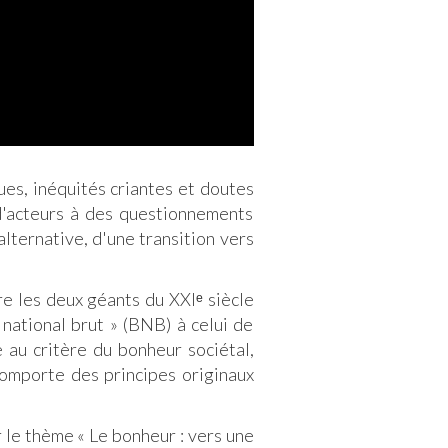
es, inéquités criantes et doutes
 d'acteurs à des questionnements
alternative, d'une transition vers
re les deux géants du XXIᵉ siècle
national brut » (BNB) à celui de
 au critère du bonheur sociétal,
comporte des principes originaux
r le thème « Le bonheur : vers une