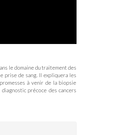
ans le domaine du traitement des
 prise de sang. Il expliquera les
 promesses à venir de la biopsie
e diagnostic précoce des cancers