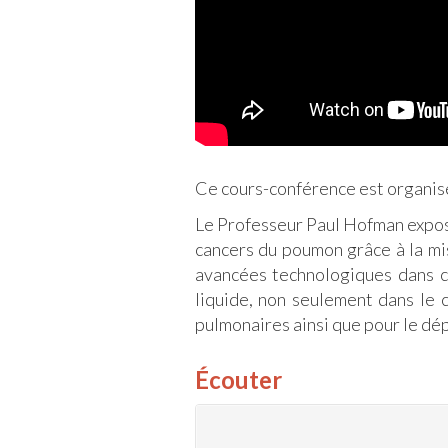
Ce cours-conférence est organisé
Le Professeur Paul Hofman expos
cancers du poumon grâce à la mis
avancées technologiques dans ce
liquide, non seulement dans le 
pulmonaires ainsi que pour le dép
Écouter