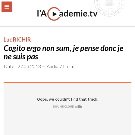
Aller
ERMER
MENU
au
contenu
Luc RICHIR
Cogito ergo non sum, je pense donc je
ne suis pas
Date : 27.03.2013 — Audio 71 min.