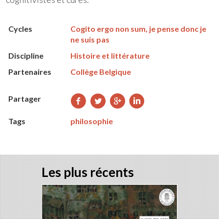
Cycles
Cogito ergo non sum, je pense donc je
ne suis pas
Discipline
Histoire et littérature
Partenaires
Collège Belgique
Partager
Partager
Partager
Partager
Partager
sur
sur
sur
sur
Tags
philosophie
Facebook
Twitter
Google+
LinkedIn
Les plus récents