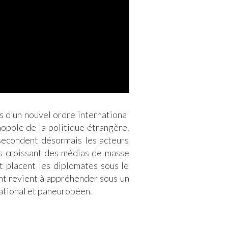
 d’un nouvel ordre international
onopole de la politique étrangère.
s secondent désormais les acteurs
ids croissant des médias de masse
t placent les diplomates sous le
nt revient à appréhender sous un
national et paneuropéen.