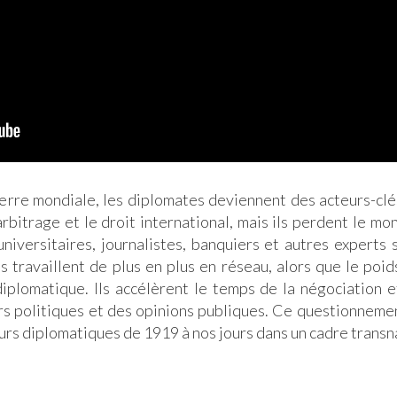
rre mondiale, les diplomates deviennent des acteurs-clés
arbitrage et le droit international, mais ils perdent le m
 universitaires, journalistes, banquiers et autres expert
s travaillent de plus en plus en réseau, alors que le po
diplomatique. Ils accélèrent le temps de la négociation e
urs politiques et des opinions publiques. Ce questionneme
eurs diplomatiques de 1919 à nos jours dans un cadre trans