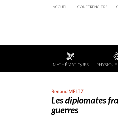
Aller
ACCUEIL
CONFÉRENCIERS
au
contenu
MATHÉMATIQUES
PHYSIQUE 
Renaud MELTZ
Les diplomates fra
guerres