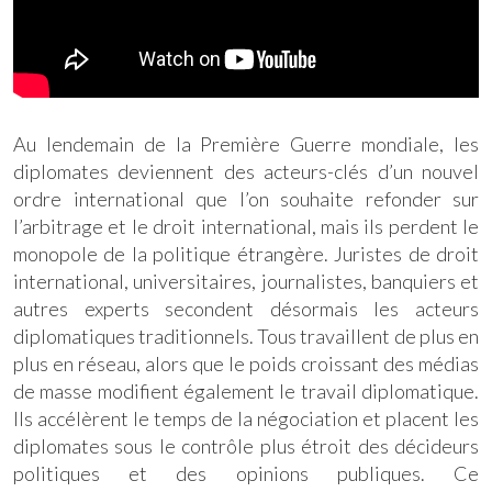
Au lendemain de la Première Guerre mondiale, les
diplomates deviennent des acteurs-clés d’un nouvel
ordre international que l’on souhaite refonder sur
l’arbitrage et le droit international, mais ils perdent le
monopole de la politique étrangère. Juristes de droit
international, universitaires, journalistes, banquiers et
autres experts secondent désormais les acteurs
diplomatiques traditionnels. Tous travaillent de plus en
plus en réseau, alors que le poids croissant des médias
de masse modifient également le travail diplomatique.
Ils accélèrent le temps de la négociation et placent les
diplomates sous le contrôle plus étroit des décideurs
politiques et des opinions publiques. Ce