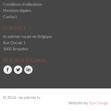
Conditions d'utilisations
Mentions légales
Contact
CONTACT
Académie royale de Belgique
Rue Ducale 1
1000 Bruxelles
RÉSEAUX SOCIAUX
Facebook
Twitter
LinkedIn
© 2026 - lacademie.tv
Website by
Typi Design