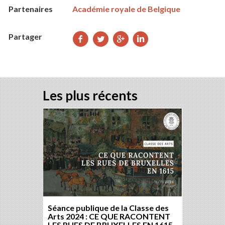
Partenaires
Académie royale de Belgique
Partager
Partager
Partager
Partager
Partager
sur
sur
sur
sur
Facebook
Twitter
Google+
LinkedIn
Les plus récents
Séance publique de la Classe des
Arts 2024 : CE QUE RACONTENT
LES RUES DE BRUXELLES EN 1615