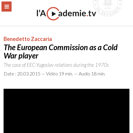
Aller
ERMER
MENU
au
contenu
Benedetto Zaccaria
The European Commission as a Cold
War player
The case of EEC-Yugoslav relations during the 1970s
Date : 20.03.2015 — Vidéo 19 min. — Audio 18 min.