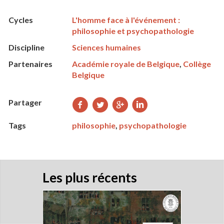
Cycles
L'homme face à l'événement :
philosophie et psychopathologie
Discipline
Sciences humaines
Partenaires
Académie royale de Belgique
,
Collège
Belgique
Partager
Partager
Partager
Partager
Partager
sur
sur
sur
sur
Tags
philosophie
,
psychopathologie
Facebook
Twitter
Google+
LinkedIn
Les plus récents