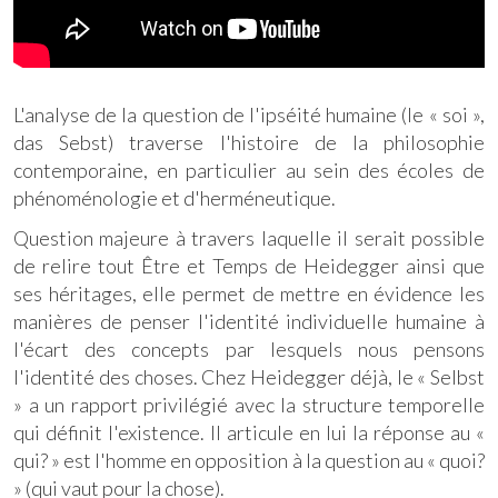
L'analyse de la question de l'ipséité humaine (le « soi »,
das Sebst) traverse l'histoire de la philosophie
contemporaine, en particulier au sein des écoles de
phénoménologie et d'herméneutique.
Question majeure à travers laquelle il serait possible
de relire tout Être et Temps de Heidegger ainsi que
ses héritages, elle permet de mettre en évidence les
manières de penser l'identité individuelle humaine à
l'écart des concepts par lesquels nous pensons
l'identité des choses. Chez Heidegger déjà, le « Selbst
» a un rapport privilégié avec la structure temporelle
qui définit l'existence. Il articule en lui la réponse au «
qui? » est l'homme en opposition à la question au « quoi?
» (qui vaut pour la chose).