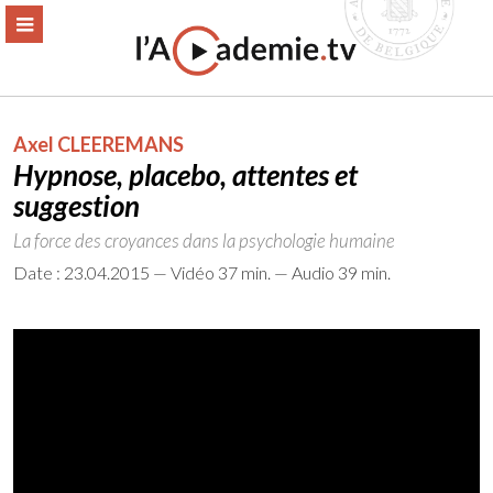
Aller
ERMER
MENU
au
contenu
Axel CLEEREMANS
Hypnose, placebo, attentes et
suggestion
La force des croyances dans la psychologie humaine
Date : 23.04.2015 — Vidéo 37 min. — Audio 39 min.