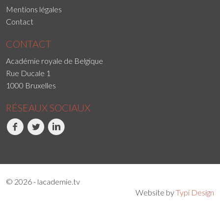
Mentions légales
Contact
CONTACT
Académie royale de Belgique
Rue Ducale 1
1000 Bruxelles
RÉSEAUX SOCIAUX
Facebook
Twitter
LinkedIn
© 2026 - lacademie.tv
Website by
Typi Design