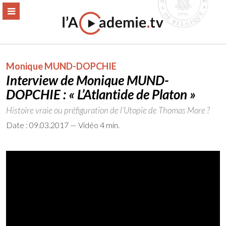
Aller
ERMER
MENU
au
contenu
Monique MUND-DOPCHIE
Interview de Monique MUND-
DOPCHIE : « L’Atlantide de Platon »
Histoire vraie ou préfiguration de l’Utopie de Thomas More ?
Date : 09.03.2017 — Vidéo 4 min.