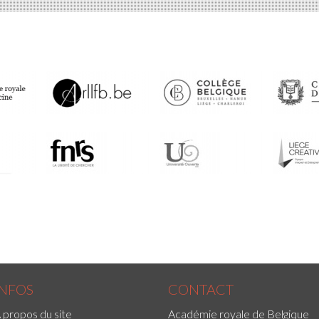
INFOS
CONTACT
 propos du site
Académie royale de Belgique