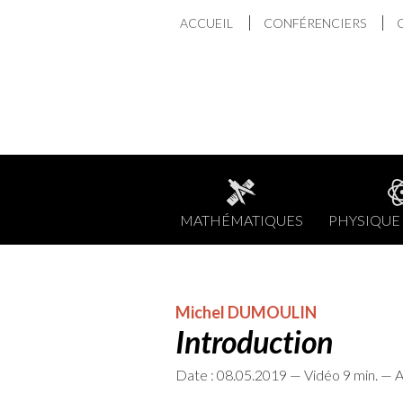
Aller
ACCUEIL
CONFÉRENCIERS
au
contenu
MATHÉMATIQUES
PHYSIQUE 
Michel DUMOULIN
Introduction
Date : 08.05.2019 — Vidéo 9 min. — A