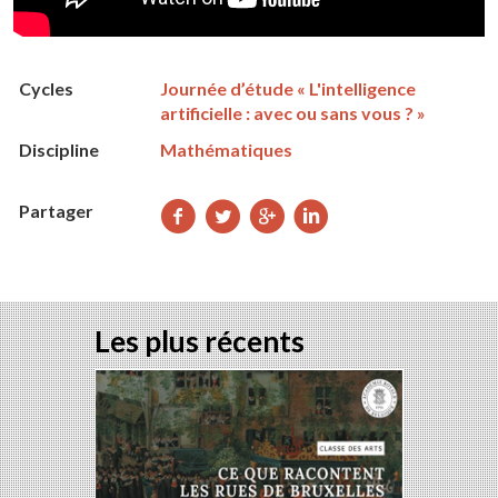
Cycles
Journée d’étude « L'intelligence
artificielle : avec ou sans vous ? »
Discipline
Mathématiques
Partager
Partager
Partager
Partager
Partager
sur
sur
sur
sur
Facebook
Twitter
Google+
LinkedIn
Les plus récents