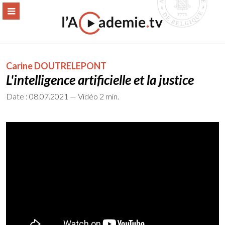
Aller
ERMER
MENU
au
contenu
Carine DOUTRELEPONT
L'intelligence artificielle et la justice
Date : 08.07.2021 — Vidéo 2 min.