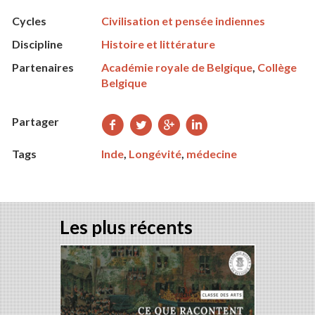
Cycles
Civilisation et pensée indiennes
Discipline
Histoire et littérature
Partenaires
Académie royale de Belgique
,
Collège
Belgique
Partager
Partager
Partager
Partager
Partager
sur
sur
sur
sur
Tags
Inde
,
Longévité
,
médecine
Facebook
Twitter
Google+
LinkedIn
Les plus récents