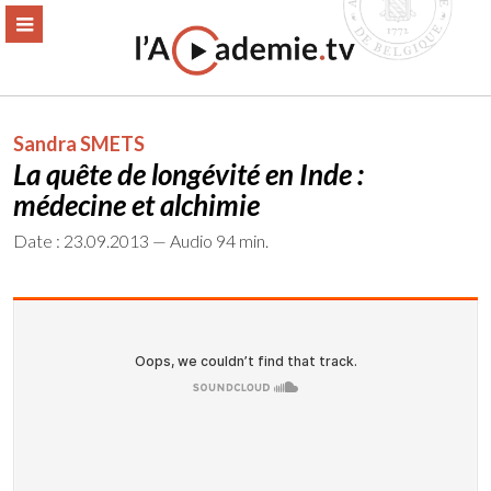
Aller
ERMER
MENU
au
contenu
Sandra SMETS
La quête de longévité en Inde :
médecine et alchimie
Date : 23.09.2013 — Audio 94 min.