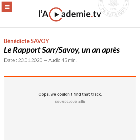
Aller
ERMER
MENU
au
contenu
Bénédicte SAVOY
Le Rapport Sarr/Savoy, un an après
Date : 23.01.2020 — Audio 45 min.