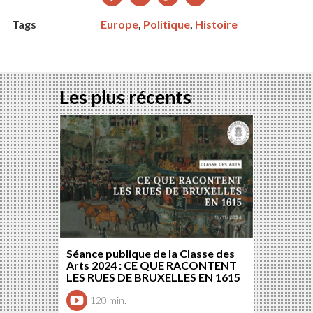
sur
sur
sur
sur
Tags
Europe
,
Politique
,
Histoire
Facebook
Twitter
Google+
LinkedIn
Les plus récents
Séance publique de la Classe des
Arts 2024 : CE QUE RACONTENT
LES RUES DE BRUXELLES EN 1615
120 min.