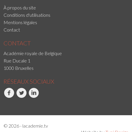
À propos du site
Conditions d'utilisations
Mentions légales
Contact
CONTACT
Académie royale de Belgique
Rue Ducale 1
1000 Bruxelles
RÉSEAUX SOCIAUX
Facebook
Twitter
LinkedIn
© 2026 - lacademie.tv