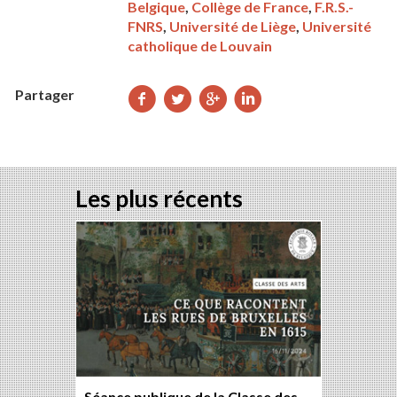
Belgique
,
Collège de France
,
F.R.S.-
FNRS
,
Université de Liège
,
Université
catholique de Louvain
Partager
Partager
Partager
Partager
Partager
sur
sur
sur
sur
Facebook
Twitter
Google+
LinkedIn
Les plus récents
Séance publique de la Classe des