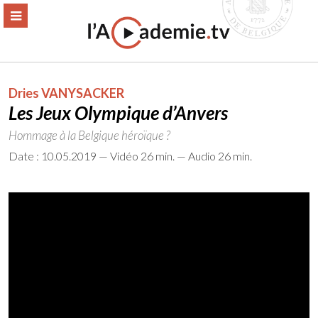
Aller
ERMER
MENU
au
contenu
Dries VANYSACKER
Les Jeux Olympique d’Anvers
Hommage à la Belgique héroïque ?
Date : 10.05.2019 — Vidéo 26 min. — Audio 26 min.