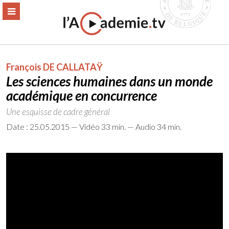
Aller
ERMER
MENU
au
contenu
François DE CALLATAŸ
Les sciences humaines dans un monde
académique en concurrence
Une esquisse de cadre général
Date : 25.05.2015 — Vidéo 33 min. — Audio 34 min.