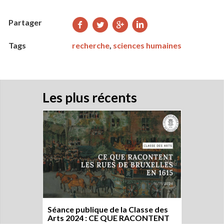
Partager
Partager
Partager
Partager
Partager
sur
sur
sur
sur
Tags
recherche
,
sciences humaines
Facebook
Twitter
Google+
LinkedIn
Les plus récents
Séance publique de la Classe des
Arts 2024 : CE QUE RACONTENT