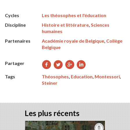
Cycles
Les théosophes et l'éducation
Discipline
Histoire et littérature
,
Sciences
humaines
Partenaires
Académie royale de Belgique
,
Collège
Belgique
Partager
Partager
Partager
Partager
Partager
sur
sur
sur
sur
Tags
Théosophes
,
Education
,
Montessori
,
Facebook
Twitter
Google+
LinkedIn
Steiner
Les plus récents