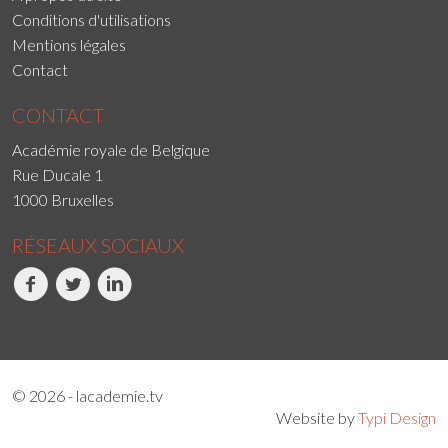
Conditions d'utilisations
Mentions légales
Contact
CONTACT
Académie royale de Belgique
Rue Ducale 1
1000 Bruxelles
RÉSEAUX SOCIAUX
Facebook
Twitter
LinkedIn
© 2026 - lacademie.tv
Website by
Typi Design