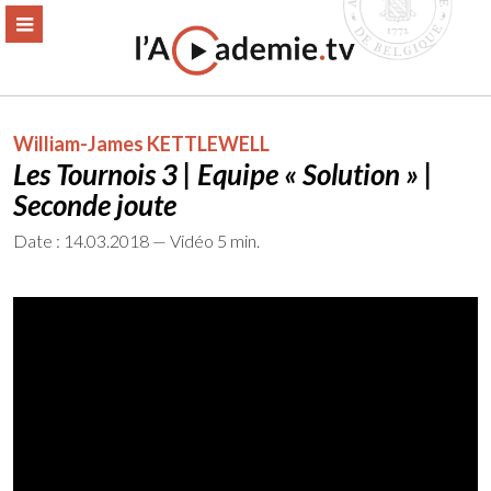
Aller
ERMER
MENU
au
contenu
William-James KETTLEWELL
Les Tournois 3 | Equipe « Solution » |
Seconde joute
Date : 14.03.2018 — Vidéo 5 min.