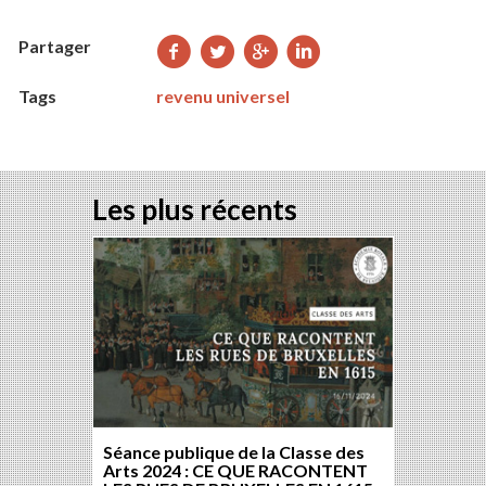
Partager
Partager
Partager
Partager
Partager
sur
sur
sur
sur
Tags
revenu universel
Facebook
Twitter
Google+
LinkedIn
Les plus récents
Séance publique de la Classe des
Arts 2024 : CE QUE RACONTENT