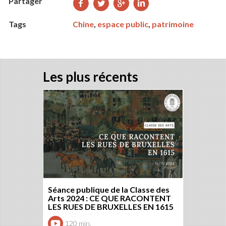
Partager
Partager
Partager
Partager
Partager
sur
sur
sur
sur
Tags
Chine
,
espace public
,
patrimoine
Facebook
Twitter
Google+
LinkedIn
Les plus récents
Séance publique de la Classe des
Arts 2024 : CE QUE RACONTENT
LES RUES DE BRUXELLES EN 1615
120 min.