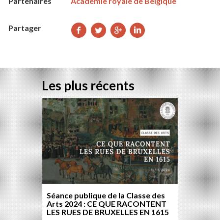
Partenaires
Académie royale de Belgique
Partager
Partager
Partager
Partager
Partager
sur
sur
sur
sur
Facebook
Twitter
Google+
LinkedIn
Les plus récents
Séance publique de la Classe des
Arts 2024 : CE QUE RACONTENT
LES RUES DE BRUXELLES EN 1615