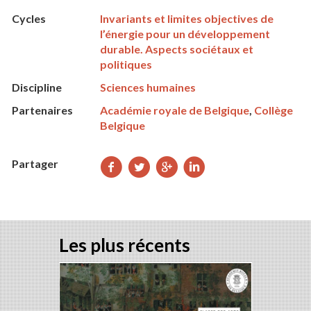
Cycles
Invariants et limites objectives de
l’énergie pour un développement
durable. Aspects sociétaux et
politiques
Discipline
Sciences humaines
Partenaires
Académie royale de Belgique
,
Collège
Belgique
Partager
Partager
Partager
Partager
Partager
sur
sur
sur
sur
Facebook
Twitter
Google+
LinkedIn
Les plus récents