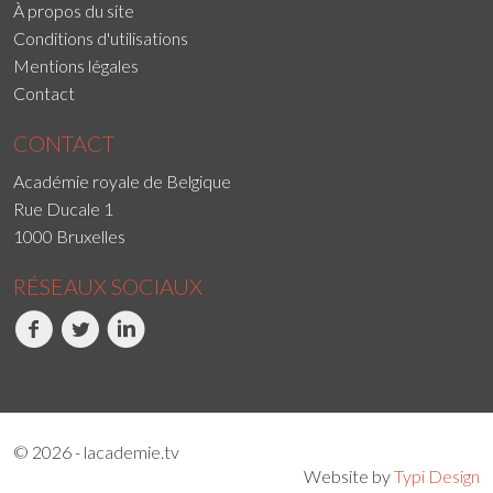
À propos du site
Conditions d'utilisations
Mentions légales
Contact
CONTACT
Académie royale de Belgique
Rue Ducale 1
1000 Bruxelles
RÉSEAUX SOCIAUX
Facebook
Twitter
LinkedIn
© 2026 - lacademie.tv
Website by
Typi Design