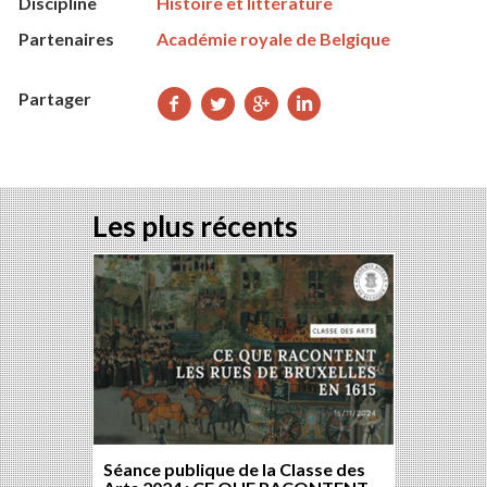
Discipline
Histoire et littérature
Partenaires
Académie royale de Belgique
Partager
Partager
Partager
Partager
Partager
sur
sur
sur
sur
Facebook
Twitter
Google+
LinkedIn
Les plus récents
Séance publique de la Classe des