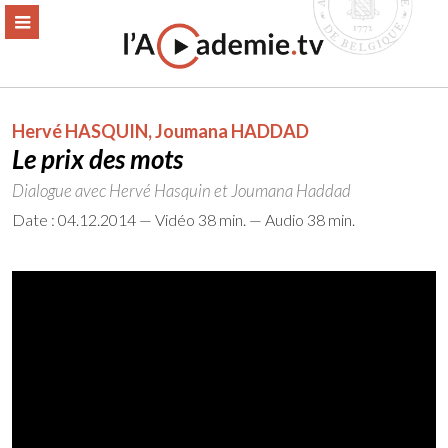
Aller
ERMER
MENU
au
contenu
Hervé HASQUIN
,
Joumana HADDAD
Le prix des mots
Dialogue avec Hervé Hasquin et Joumana Haddad
Date : 04.12.2014 — Vidéo 38 min. — Audio 38 min.