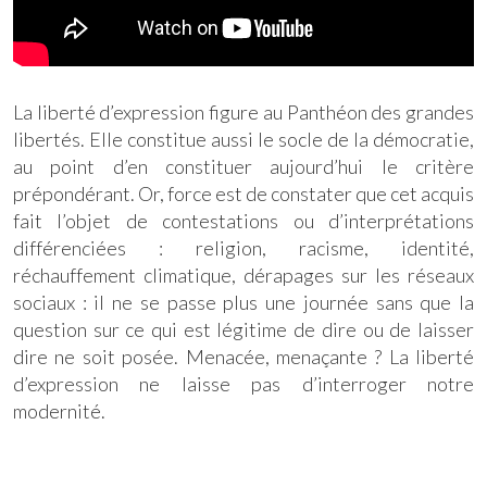
La liberté d’expression figure au Panthéon des grandes
libertés. Elle constitue aussi le socle de la démocratie,
au point d’en constituer aujourd’hui le critère
prépondérant. Or, force est de constater que cet acquis
fait l’objet de contestations ou d’interprétations
différenciées : religion, racisme, identité,
réchauffement climatique, dérapages sur les réseaux
sociaux : il ne se passe plus une journée sans que la
question sur ce qui est légitime de dire ou de laisser
dire ne soit posée. Menacée, menaçante ? La liberté
d’expression ne laisse pas d’interroger notre
modernité.