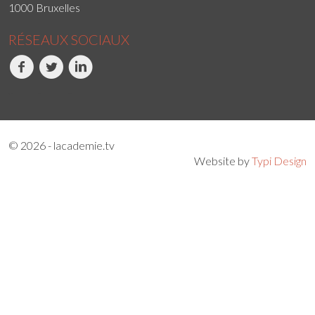
1000 Bruxelles
RÉSEAUX SOCIAUX
Facebook
Twitter
LinkedIn
© 2026 - lacademie.tv
Website by
Typi Design