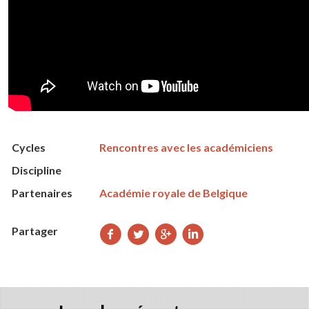
Cycles
Rencontres avec les académiciens
Discipline
Partenaires
Académie royale de Belgique
Partager
Partager
Partager
Partager
Partager
sur
sur
sur
sur
Facebook
Twitter
Google+
LinkedIn