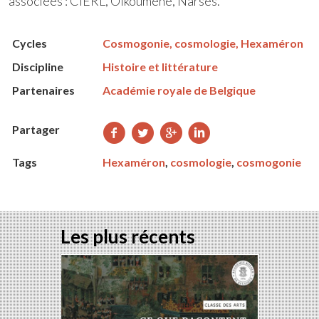
associées : CIERL, Oikoumene, Narsès.
Cycles
Cosmogonie, cosmologie, Hexaméron
Discipline
Histoire et littérature
Partenaires
Académie royale de Belgique
Partager
Partager
Partager
Partager
Partager
sur
sur
sur
sur
Tags
Hexaméron
,
cosmologie
,
cosmogonie
Facebook
Twitter
Google+
LinkedIn
Les plus récents