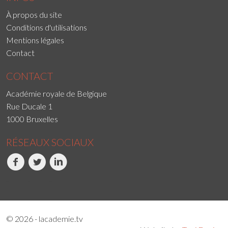
À propos du site
Conditions d'utilisations
Mentions légales
Contact
CONTACT
Académie royale de Belgique
Rue Ducale 1
1000 Bruxelles
RÉSEAUX SOCIAUX
Facebook
Twitter
LinkedIn
© 2026 - lacademie.tv