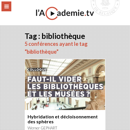
Aller
ERMER
MENU
au
contenu
Tag : bibliothèque
5 conférences ayant le tag
“bibliothèque”
Hybridation et décloisonnement
des sphères
Werner GEPHART