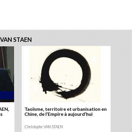
ur
sur
sur
ebook
witter
Google+
LinkedIn
e VAN STAEN
AEN,
Taoïsme, territoire et urbanisation en
es
Chine, de l’Empire à aujourd’hui
Christophe VAN STAEN