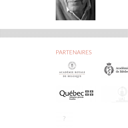
sur
s
Fac
T
PARTENAIRES