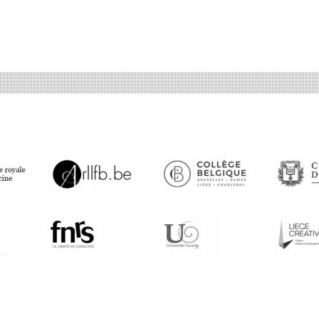
ur
sur
sur
ebook
witter
Google+
LinkedIn