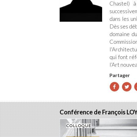
Chastel) 
successivem
dans les un
Dès ses déb
domaine du
Commissio
l'Architect
qui font ré
l’Art nouvea
Partager
Part
P
sur
s
Fac
T
Conférence de François LO