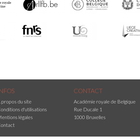
INFOS
CONTACT
 propos du site
Académie royale de Belgique
onditions d'utilisations
Rue Ducale 1
entions légales
1000 Bruxelles
ontact