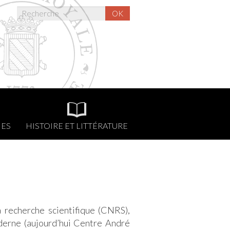
OK
NES
HISTOIRE ET LITTÉRATURE
a recherche scientifique (CNRS),
derne (aujourd’hui Centre André