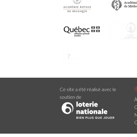
Ce site a été réalisé avec le
soutien de
À
C
M
C