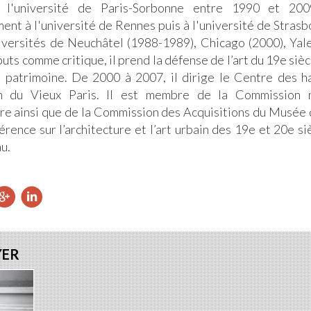
à l'université de Paris-Sorbonne entre 1990 et 200
ent à l'université de Rennes puis à l'université de Stras
iversités de Neuchâtel (1988-1989), Chicago (2000), Yale
uts comme critique, il prend la défense de l’art du 19e sièc
 patrimoine. De 2000 à 2007, il dirige le Centre des ha
n du Vieux Paris. ll est membre de la Commission n
ure ainsi que de la Commission des Acquisitions du Musée 
férence sur l’architecture et l’art urbain des 19e et 20e s
u.
ager
artager
Partager
Partager
ur
sur
sur
ebook
witter
Google+
LinkedIn
YER