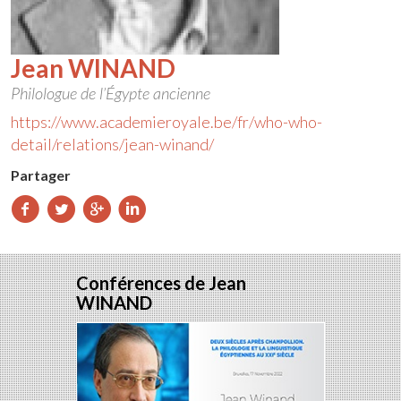
Jean WINAND
Philologue de l’Égypte ancienne
https://www.academieroyale.be/fr/who-who-
detail/relations/jean-winand/
Partager
Partager
Partager
Partager
Partager
sur
sur
sur
sur
Facebook
Twitter
Google+
LinkedIn
Conférences de Jean
WINAND