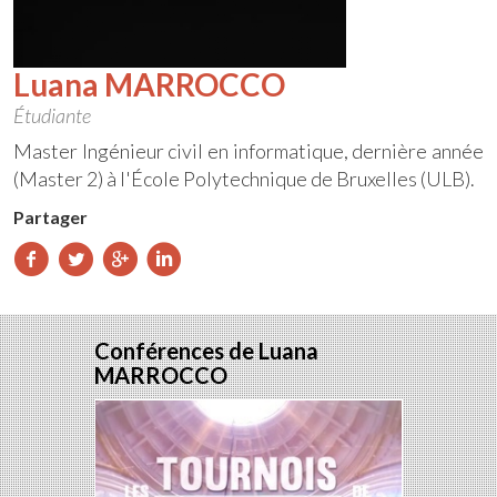
Luana MARROCCO
Étudiante
Master Ingénieur civil en informatique, dernière année
(Master 2) à l'École Polytechnique de Bruxelles (ULB).
Partager
Partager
Partager
Partager
Partager
sur
sur
sur
sur
Facebook
Twitter
Google+
LinkedIn
Conférences de Luana
MARROCCO