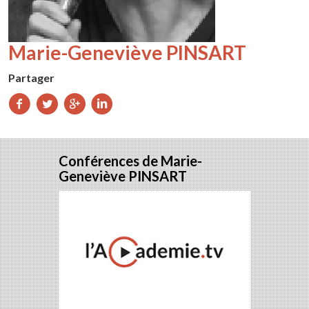
Marie-Geneviève PINSART
Partager
Partager
Partager
Partager
Partager
sur
sur
sur
sur
Facebook
Twitter
Google+
LinkedIn
Conférences de Marie-
Geneviève PINSART