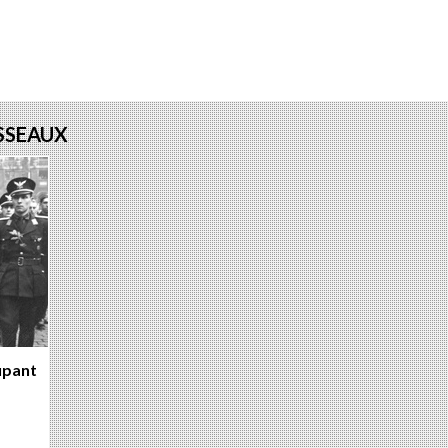
ur
sur
sur
ebook
witter
Google+
LinkedIn
USSEAUX
upant