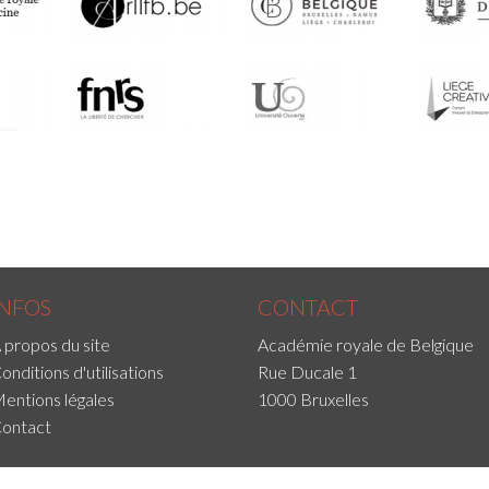
INFOS
CONTACT
 propos du site
Académie royale de Belgique
onditions d'utilisations
Rue Ducale 1
entions légales
1000 Bruxelles
ontact