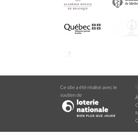
Ce site a été réalisé avec le
soutien de
À
C
M
C