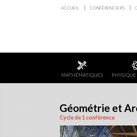
Aller
ACCUEIL
CONFÉRENCIERS
au
contenu
MATHÉMATIQUES
PHYSIQUE 
Géométrie et Ar
Cycle de 1 conférence