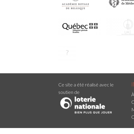
Ce site a été réalisé avec le
soutien de
À
C
M
C