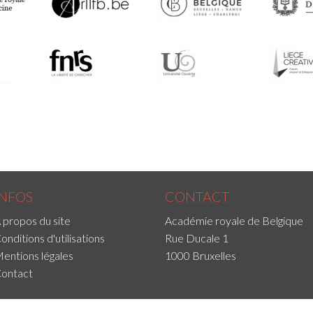
INFOS
CONTACT
 propos du site
Académie royale de Belgique
onditions d'utilisations
Rue Ducale 1
entions légales
1000 Bruxelles
ontact