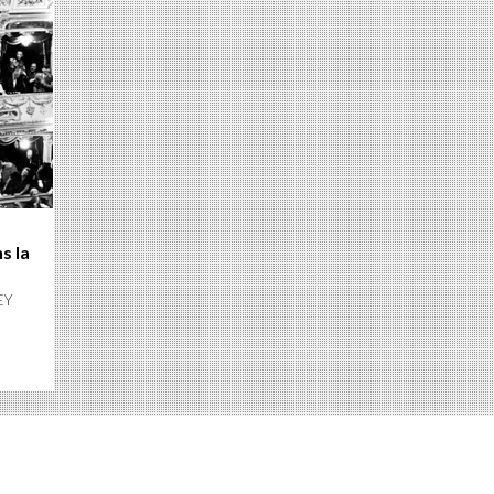
s la
EY