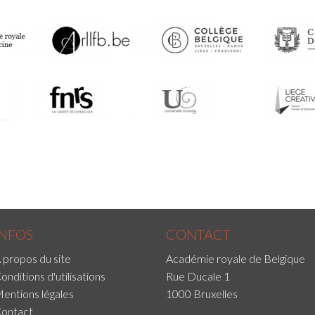
INFOS
CONTACT
 propos du site
Académie royale de Belgique
onditions d'utilisations
Rue Ducale 1
entions légales
1000 Bruxelles
ontact