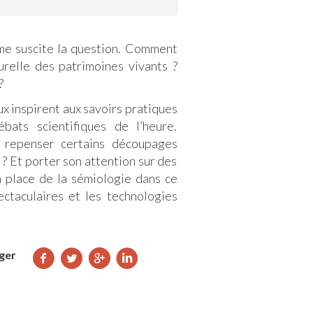
ême suscite la question. Comment
urelle des patrimoines vivants ?
?
x inspirent aux savoirs pratiques
bats scientifiques de l’heure.
, à repenser certains découpages
? Et porter son attention sur des
a place de la sémiologie dans ce
ectaculaires et les technologies
Partager
Partager
Partager
Partager
ger
sur
sur
sur
sur
Facebook
Twitter
Google+
LinkedIn