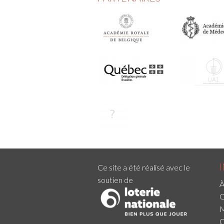
Ce site a été réalisé avec le
soutien de
À
C
M
C