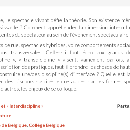
 le spectacle vivant défie la théorie. Son existence m
isissable ? Comment appréhender la dimension intercult
tentes du spectateur au sein de l’événement spectaculaire 
rts de rue, spectacles hybrides, voire comportements sociau
ons transversales. Celles-ci font écho aux grands dé
cipline », « transdicipline » visent, vainement parfois
cription des pratiques, faut-il prendre les choses de haut 
nstruire une/des discipline(s) d’interface ? Quelle est l
er des discours suscités entre autres par les formes sp
d’autres, les enjeux de ce colloque.
et « interdiscipline »
Parta
rature
 de Belgique
,
Collège Belgique