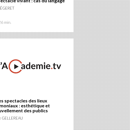
ectacle vivant : cas du langage
erbal de l’acteur-danseur
 LÉGERET
26 min.
es spectacles des lieux
moniaux : esthétique et
uvellement des publics
le GELLEREAU