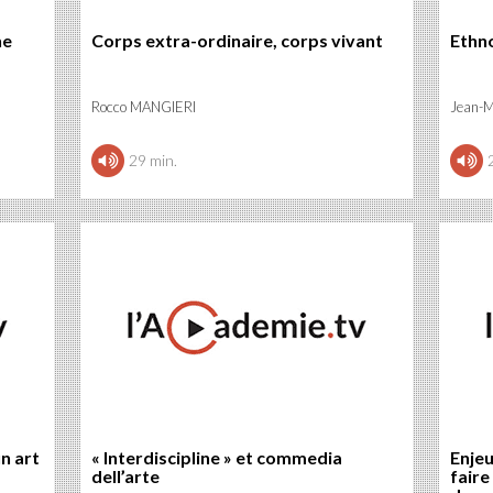
he
Corps extra-ordinaire, corps vivant
Ethno
Rocco MANGIERI
Jean-
29 min.
n art
« Interdiscipline » et commedia
Enjeu
dell’arte
faire