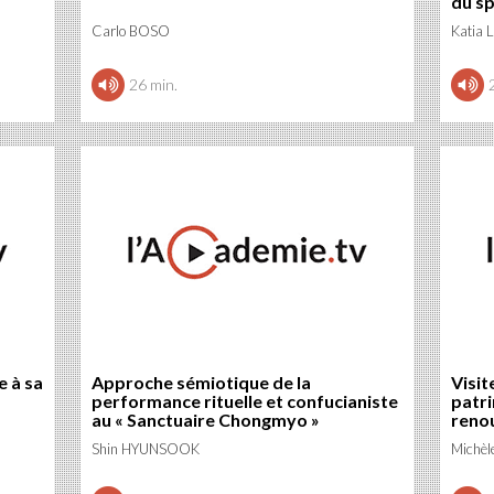
du sp
non v
Carlo BOSO
Katia
26 min.
e à sa
Approche sémiotique de la
Visit
performance rituelle et confucianiste
patri
au « Sanctuaire Chongmyo »
reno
Shin HYUNSOOK
Michè