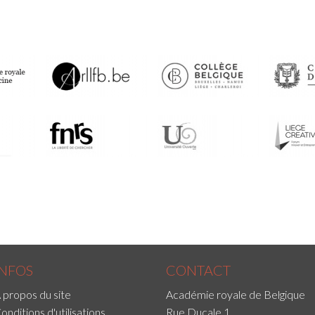
INFOS
CONTACT
 propos du site
Académie royale de Belgique
onditions d'utilisations
Rue Ducale 1