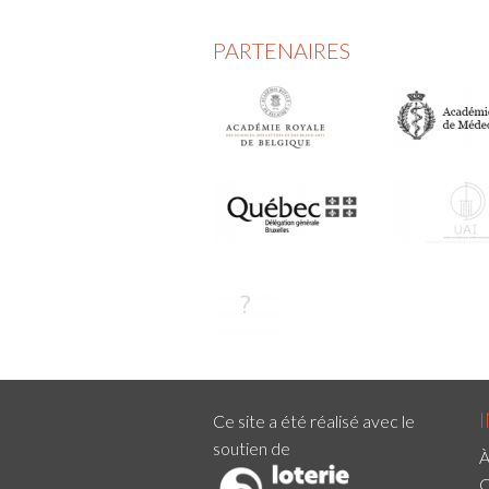
PARTENAIRES
Ce site a été réalisé avec le
soutien de
À
C