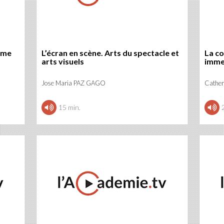
mme
L’écran en scène. Arts du spectacle et
La co
arts visuels
immer
Jose Maria PAZ GAGO
Cathe
15 min.