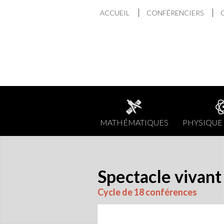
Aller
ACCUEIL
CONFÉRENCIERS
au
contenu
MATHÉMATIQUES
PHYSIQUE 
Spectacle vivant 
Cycle de 18 conférences