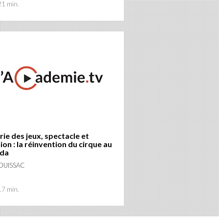
21 min.
ie des jeux, spectacle et
on : la réinvention du cirque au
da
BOUISSAC
17 min.