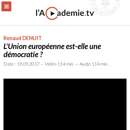
Aller
ERMER
MENU
au
contenu
Renaud DENUIT
L'Union européenne est-elle une
démocratie ?
Date : 19.09.2017 — Vidéo 114 min. — Audio 114 min.