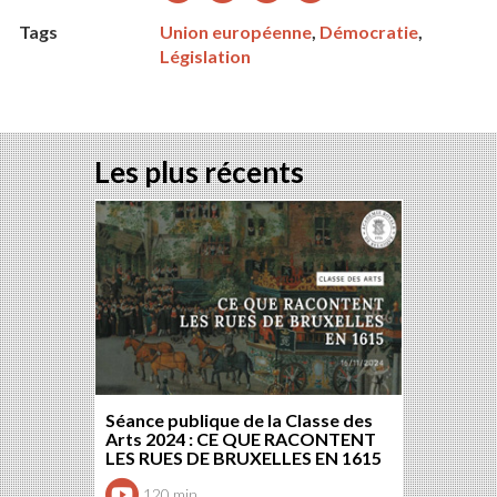
sur
sur
sur
sur
Tags
Union européenne
,
Démocratie
,
Facebook
Twitter
Google+
LinkedIn
Législation
Les plus récents
Séance publique de la Classe des
Arts 2024 : CE QUE RACONTENT
LES RUES DE BRUXELLES EN 1615
120 min.