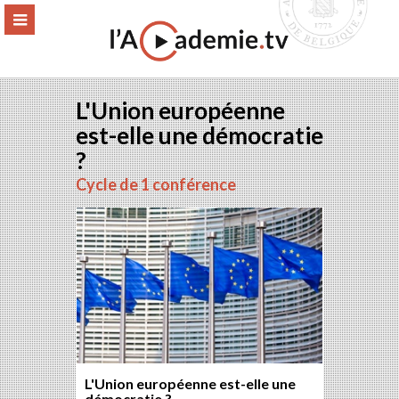
Aller
ERMER
MENU
au
contenu
L'Union européenne
est-elle une démocratie
?
Cycle de 1 conférence
L'Union européenne est-elle une
démocratie ?