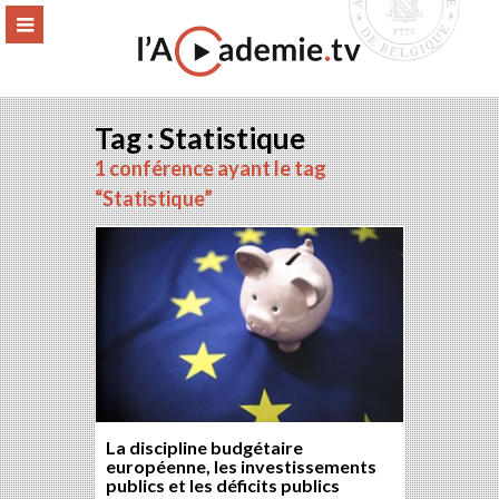
Aller
ERMER
MENU
au
contenu
Tag : Statistique
1 conférence ayant le tag
“Statistique”
La discipline budgétaire
européenne, les investissements
publics et les déficits publics