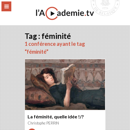
Aller
ERMER
MENU
au
contenu
Tag : féminité
1 conférence ayant le tag
“féminité”
La féminité, quelle idée !/?
Christophe PERRIN