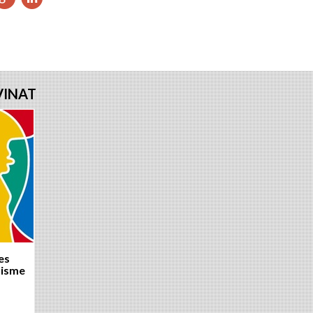
ur
sur
sur
ebook
witter
Google+
LinkedIn
VINAT
es
uisme