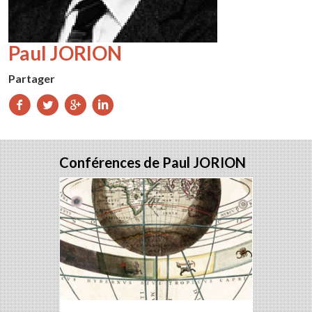
Paul JORION
Partager
Partager
Partager
Partager
Partager
sur
sur
sur
sur
Facebook
Twitter
Google+
LinkedIn
Conférences de Paul JORION