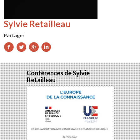
Sylvie Retailleau
Partager
Partager
Partager
Partager
Partager
sur
sur
sur
sur
Facebook
Twitter
Google+
LinkedIn
Conférences de Sylvie
Retailleau