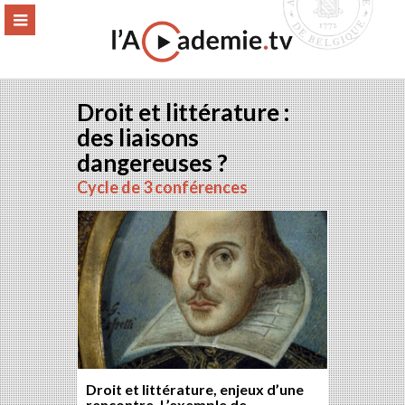
Aller
ERMER
MENU
au
contenu
Droit et littérature :
des liaisons
dangereuses ?
Cycle de 3 conférences
Droit et littérature, enjeux d’une
rencontre. L’exemple de