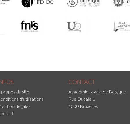
INFOS
CONTACT
 propos du site
Académie royale de Belgique
onditions d'utilisations
Rue Ducale 1
entions légales
1000 Bruxelles
ontact