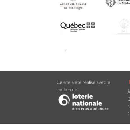
Ce site a été réalisé avec le
soutien de
À
C
M
C