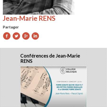
Jean-Marie RENS
Partager
Partager
Partager
Partager
Partager
sur
sur
sur
sur
Facebook
Twitter
Google+
LinkedIn
Conférences de Jean-Marie
RENS