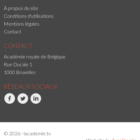
À propos du site
Conditions d'utilisations
Mentions légales
Contact
CONTACT
Académie royale de Belgique
Rue Ducale 1
1000 Bruxelles
RÉSEAUX SOCIAUX
Facebook
Twitter
LinkedIn
© 2026 - lacademie.tv