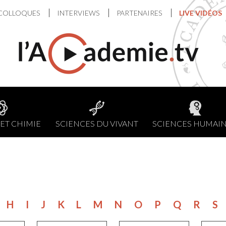
COLLOQUES
INTERVIEWS
PARTENAIRES
LIVE VIDÉOS
ET CHIMIE
SCIENCES DU VIVANT
SCIENCES HUMAI
H
I
J
K
L
M
N
O
P
Q
R
S