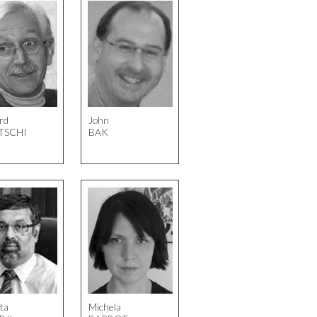
rd
John
TSCHI
BAK
ta
Michela