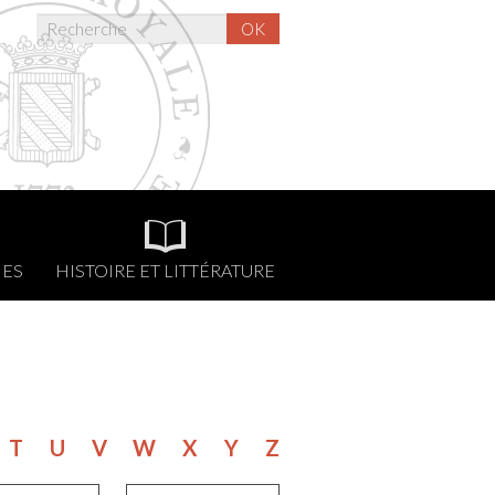
OK
NES
HISTOIRE ET LITTÉRATURE
T
U
V
W
X
Y
Z