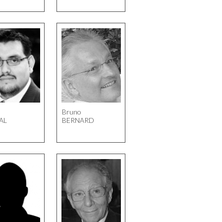
r
Bruno
AL
BERNARD