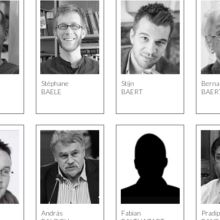
Stéphane
Stijn
Berna
BAELE
BAERT
BAER
András
Fabian
Pradip