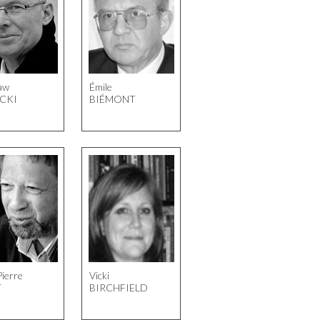
aw
Émile
ECKI
BIÉMONT
Pierre
Vicki
T
BIRCHFIELD