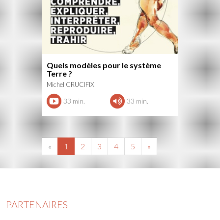
Quels modèles pour le système
Terre ?
Michel CRUCIFIX
33 min.
33 min.
«
1
2
3
4
5
»
PARTENAIRES